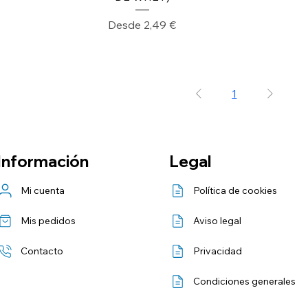
Precio de oferta
Desde
2,49 €
1
Información
Legal
Mi cuenta
Política de cookies
Mis pedidos
Aviso legal
Contacto
Privacidad
Condiciones generales