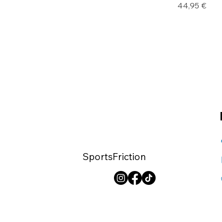
Precio
44,95 €
SportsFriction