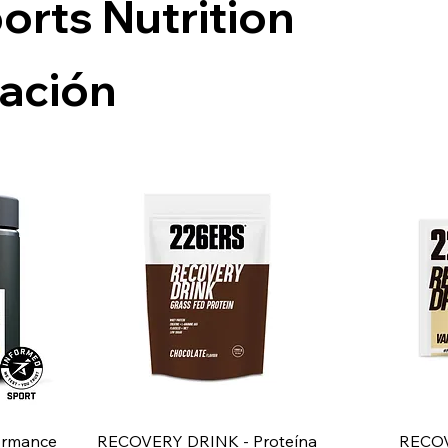
orts Nutrition
ación
Vista rápida
V
formance
RECOVERY DRINK - Proteína
RECOV