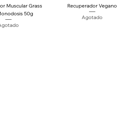
or Muscular Grass
Recuperador Vegano
Monodosis 50g
Agotado
Agotado