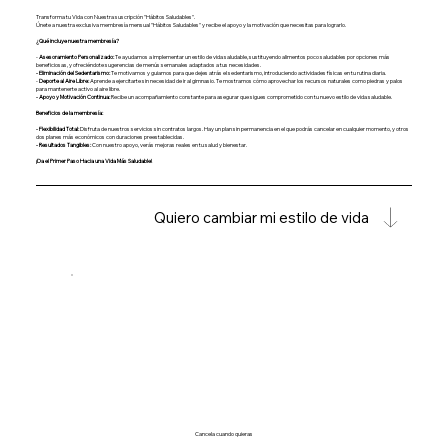
Transforma tu Vida con Nuestra suscripción "Hábitos Saludables".
Únete a nuestra exclusiva membresía mensual "Hábitos Saludables" y recibe el apoyo y la motivación que necesitas para lograrlo.
¿Qué incluye nuestra membresía?
-
Asesoramiento Personalizado:
Te ayudamos a implementar un estilo de vida saludable, sustituyendo alimentos poco saludables por opciones más
beneficiosas, y ofreciéndote sugerencias de menús semanales adaptados a tus necesidades.
- Eliminación del Sedentarismo:
Te motivamos y guiamos para que dejes atrás el sedentarismo, introduciendo actividades físicas en tu rutina diaria.
-
Deporte al Aire Libre:
Aprende a ejercitarte sin necesidad de ir al gimnasio. Te mostramos cómo aprovechar los recursos naturales como piedras y palos
para mantenerte activo al aire libre.
- Apoyo y Motivación Continua:
Recibe un acompañamiento constante para asegurar que sigues comprometido con tu nuevo estilo de vida saludable.
Beneficios de la membresía:
- Flexibilidad Total:
Disfruta de nuestros servicios sin contratos largos. Hay un plan sin permanencia en el que podrás cancelar en cualquier momento, y otros
dos planes más económicos con duraciones preestablecidas.
- Resultados Tangibles:
Con nuestro apoyo, verás mejoras reales en tu salud y bienestar.
¡Da el Primer Paso Hacia una Vida Más Saludable!
Quiero cambiar mi estilo de vida
Cancela cuando quieras