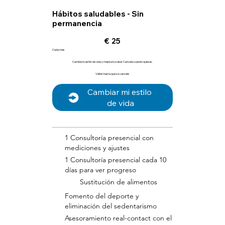
Hábitos saludables - Sin
permanencia
25 €
€
25
Cada mes
Cambia tu estilo de vida y mejora tu salud. Cancela cuando quieras.
Válido hasta que se cancele
Cambiar mi estilo 
de vida
1 Consultoría presencial con
mediciones y ajustes
1 Consultoría presencial cada 10
días para ver progreso
Sustitución de alimentos
Fomento del deporte y
eliminación del sedentarismo
Asesoramiento real-contact con el