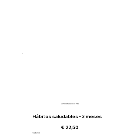
Cambia tu estilo de vida
Hábitos saludables - 3 meses
22,50 €
€
22,50
Cada mes