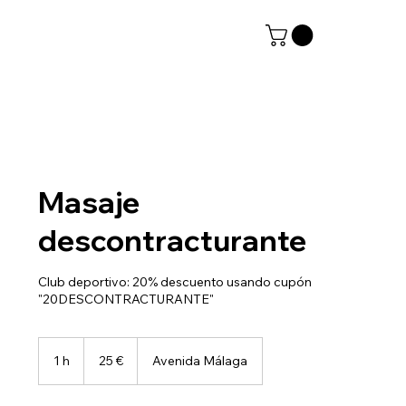
Masaje
descontracturante
Club deportivo: 20% descuento usando cupón
"20DESCONTRACTURANTE"
25
euros
1 h
1
25 €
Avenida Málaga