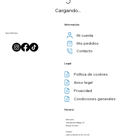
Cargando...
Información
SportsFriction
Mi cuenta
Mis pedidos
Contacto
Legal
Política de cookies
Aviso legal
Privacidad
Condiciones generales
Horario
Dirección:
Avenida de Málaga, 57
Ronda 29400
Horario:
Lunes a Viernes 9.00-20.00