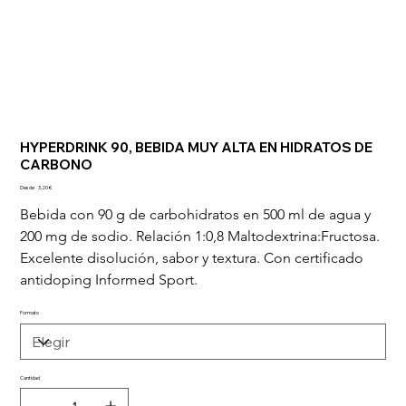
HYPERDRINK 90, BEBIDA MUY ALTA EN HIDRATOS DE
CARBONO
Precio
Desde
3,20 €
Bebida con 90 g de carbohidratos en 500 ml de agua y 
200 mg de sodio. Relación 1:0,8 Maltodextrina:Fructosa. 
Excelente disolución, sabor y textura. Con certificado 
antidoping Informed Sport.
Formato
Cantidad