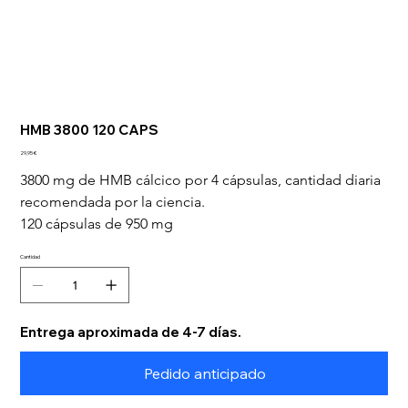
HMB 3800 120 CAPS
Precio
29,95 €
3800 mg de HMB cálcico por 4 cápsulas, cantidad diaria 
recomendada por la ciencia.
120 cápsulas de 950 mg
Cantidad
Entrega aproximada de 4-7 días.
Pedido anticipado