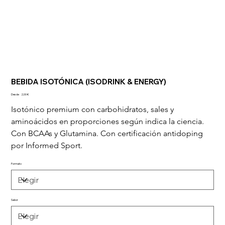
BEBIDA ISOTÓNICA (ISODRINK & ENERGY)
Precio
Desde
2,00 €
Isotónico premium con carbohidratos, sales y 
aminoácidos en proporciones según indica la ciencia. 
Con BCAAs y Glutamina. Con certificación antidoping 
por Informed Sport.
Formato
Sabor