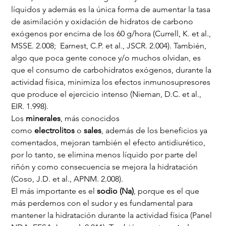
líquidos y además es la única forma de aumentar la tasa 
de asimilación y oxidación de hidratos de carbono 
exógenos por encima de los 60 g/hora (Currell, K. et al., 
MSSE. 2.008;  Earnest, C.P. et al., JSCR. 2.004). También, 
algo que poca gente conoce y/o muchos olvidan, es 
que el consumo de carbohidratos exógenos, durante la 
actividad física, minimiza los efectos inmunosupresores 
que produce el ejercicio intenso (Nieman, D.C. et al., 
EIR. 1.998).
Los 
minerales
, más conocidos 
como 
electrolitos
 o 
sales
, además de los beneficios ya 
comentados, mejoran también el efecto antidiurético, 
por lo tanto, se elimina menos líquido por parte del 
riñón y como consecuencia se mejora la hidratación 
(Coso, J.D. et al., APNM. 2.008).
El más importante es el 
sodio (Na)
, porque es el que 
más perdemos con el sudor y es fundamental para 
mantener la hidratación durante la actividad física (Panel 