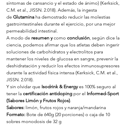
síntomas de cansancio y el estado de ánimo) (Kerksick, 
C.M. et al., JISSN. 2.018). Además, la ingesta 
de 
Glutamina
 ha demostrado reducir las molestias 
gastrointestinales durante el ejercicio, por una mejor 
permeabilidad intestinal.
A modo de 
resumen y 
como
 conclusión
, según dice la 
ciencia, podemos afirmar que los atletas deben ingerir 
soluciones de carbohidratos y electrolitos para 
mantener los niveles de glucosa en sangre, prevenir la 
deshidratación y reducir los efectos inmunosupresores 
durante la actividad física intensa (Kerksick, C.M. et al., 
JISSN. 2.018).
Y sin olvidar que 
Isodrink & Energy
 es 100% seguro al 
tener la 
certificación antidoping 
por el
 Informed-Sport 
(Sabores Limón y Frutos Rojos)
.
Sabores:
 limón, frutos rojos y naranja/mandarina
Formato:
 Bote de 640g (20 porciones) o caja de 10 
sobres monodosis de 32 g