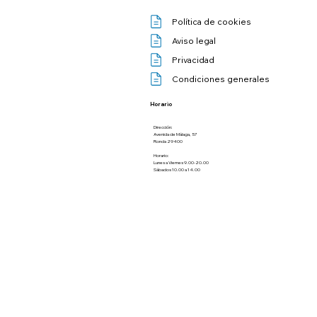
Política de cookies
Aviso legal
Privacidad
Condiciones generales
Horario
Dirección:
Avenida de Málaga, 57
Ronda 29400
Horario:
Lunes a Viernes 9.00-20.00
​Sábados 10.00 a 14.00