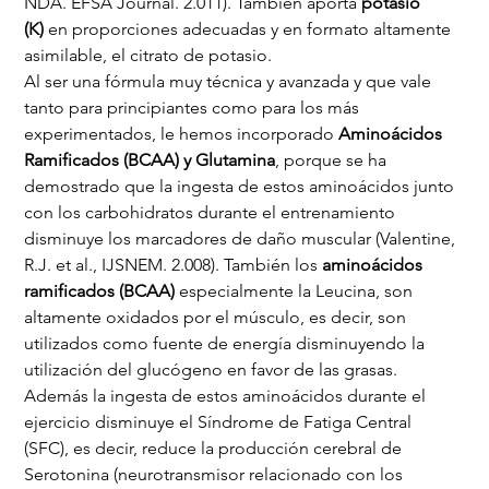
NDA. EFSA Journal. 2.011). También aporta 
potasio 
(K)
 en proporciones adecuadas y en formato altamente 
asimilable, el citrato de potasio.
Al ser una fórmula muy técnica y avanzada y que vale 
tanto para principiantes como para los más 
experimentados, le hemos incorporado 
Aminoácidos 
Ramificados (BCAA) y Glutamina
, porque se ha 
demostrado que la ingesta de estos aminoácidos junto 
con los carbohidratos durante el entrenamiento 
disminuye los marcadores de daño muscular (Valentine, 
R.J. et al., IJSNEM. 2.008). También los 
aminoácidos 
ramificados
(BCAA)
 especialmente la Leucina, son 
altamente oxidados por el músculo, es decir, son 
utilizados como fuente de energía disminuyendo la 
utilización del glucógeno en favor de las grasas. 
Además la ingesta de estos aminoácidos durante el 
ejercicio disminuye el Síndrome de Fatiga Central 
(SFC), es decir, reduce la producción cerebral de 
Serotonina (neurotransmisor relacionado con los 