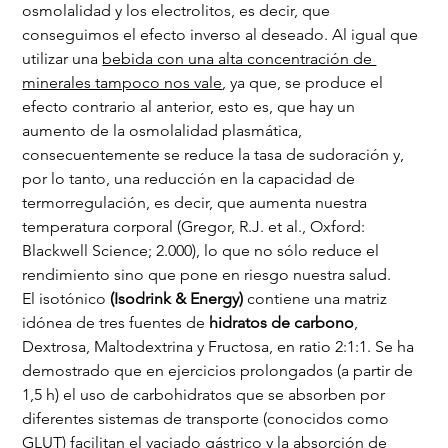
osmolalidad y los electrolitos, es decir, que 
conseguimos el efecto inverso al deseado. Al igual que 
utilizar una 
bebida con una alta concentración de 
minerales tampoco nos vale
, ya que, se produce el 
efecto contrario al anterior, esto es, que hay un 
aumento de la osmolalidad plasmática, 
consecuentemente se reduce la tasa de sudoración y, 
por lo tanto, una reducción en la capacidad de 
termorregulación, es decir, que aumenta nuestra 
temperatura corporal (Gregor, R.J. et al., Oxford: 
Blackwell Science; 2.000), lo que no sólo reduce el 
rendimiento sino que pone en riesgo nuestra salud.
El isotónico
 (Isodrink & Energy)
 contiene una matriz 
idónea de tres fuentes de 
hidratos de carbono
, 
Dextrosa, Maltodextrina y Fructosa, en ratio 2:1:1. Se ha 
demostrado que en ejercicios prolongados (a partir de 
1,5 h) el uso de carbohidratos que se absorben por 
diferentes sistemas de transporte (conocidos como 
GLUT) facilitan el vaciado gástrico y la absorción de 